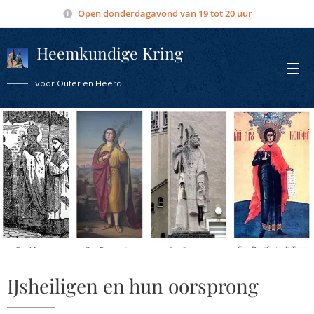
Open donderdagavond van 19 tot 20 uur
Heemkundige Kring
Overmere
voor Outer en Heerd
IJsheiligen en hun oorsprong