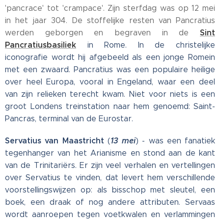
'pancrace' tot 'crampace'. Zijn sterfdag was op 12 mei
in het jaar 304. De stoffelijke resten van Pancratius
Sint
werden geborgen en begraven in de
Pancratiusbasiliek
in Rome. In de christelijke
iconografie wordt hij afgebeeld als een jonge Romein
met een zwaard. Pancratius was een populaire heilige
over heel Europa, vooral in Engeland, waar een deel
van zijn relieken terecht kwam. Niet voor niets is een
groot Londens treinstation naar hem genoemd: Saint-
Pancras, terminal van de Eurostar.
Servatius van Maastricht
13 mei
(
) - was een fanatiek
tegenhanger van het Arianisme en stond aan de kant
van de Trinitariërs. Er zijn veel verhalen en vertellingen
over Servatius te vinden, dat levert hem verschillende
voorstellingswijzen op: als bisschop met sleutel, een
boek, een draak of nog andere attributen. Servaas
wordt aanroepen tegen voetkwalen en verlammingen