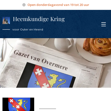
Open donderdagavond van 19 tot 20 uur
Heemkundige Kring
Overmere
voor Outer en Heerd