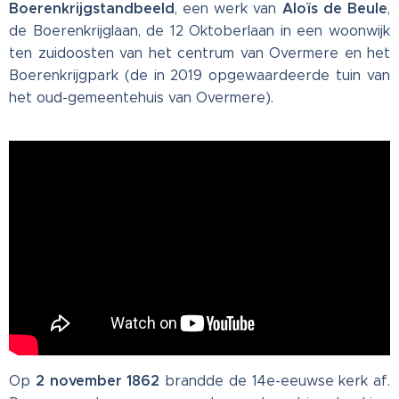
Boerenkrijgstandbeeld
Aloïs de Beule
, een werk van
,
de Boerenkrijglaan, de 12 Oktoberlaan in een woonwijk
ten zuidoosten van het centrum van Overmere en het
Boerenkrijgpark (de in 2019 opgewaardeerde tuin van
het oud-gemeentehuis van Overmere).
2 november 1862
Op
brandde de 14e-eeuwse kerk af.