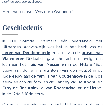
nabij de sluis van de Berleir.
Meer weten over 'Ons dorp Overmere'
Geschiedenis
In 1331 vormde Overmere één heerlijkheid met
Uitbergen. Aanvankelijk was het in het bezit van de
heren van Dendermonde
graven van
en later van de
Vlaanderen
. Die laatste gaven het achtereenvolgens in
huis van Massemen
leen aan het
in de 14de à 15de
familie du Bois
eeuw, aan de
(van den Houte) in de
familie van Coudenhove
16de eeuw, aan de
in de 17de
families de Lannoy de Hautpont
de
eeuw en aan de
,
Croy de Beaurainville
van Roosendael
de Heuvel
,
en
in de 17de à 18de eeuw.
Overmere vormde samen met Uitbergen ook één