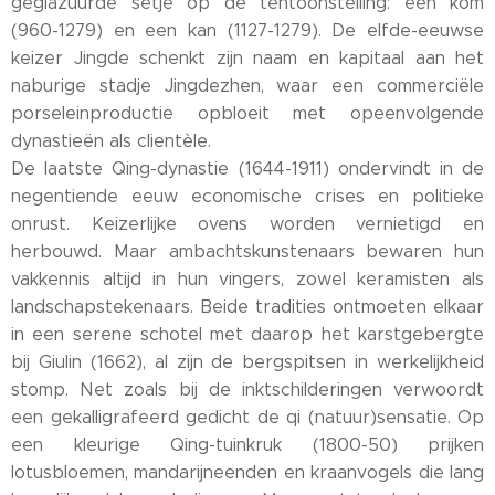
geglazuurde setje op de tentoonstelling: een kom
(960-1279) en een kan (1127-1279). De elfde-eeuwse
keizer Jingde schenkt zijn naam en kapitaal aan het
naburige stadje Jingdezhen, waar een commerciële
porseleinproductie opbloeit met opeenvolgende
dynastieën als clientèle.
De laatste Qing-dynastie (1644-1911) ondervindt in de
negentiende eeuw economische crises en politieke
onrust. Keizerlijke ovens worden vernietigd en
herbouwd. Maar ambachtskunstenaars bewaren hun
vakkennis altijd in hun vingers, zowel keramisten als
landschapstekenaars. Beide tradities ontmoeten elkaar
in een serene schotel met daarop het karstgebergte
bij Giulin (1662), al zijn de bergspitsen in werkelijkheid
stomp. Net zoals bij de inktschilderingen verwoordt
een gekalligrafeerd gedicht de qi (natuur)sensatie. Op
een kleurige Qing-tuinkruk (1800-50) prijken
lotusbloemen, mandarijneenden en kraanvogels die lang