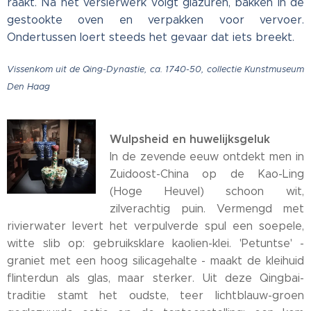
raakt. Na het versierwerk volgt glazuren, bakken in de
gestookte oven en verpakken voor vervoer.
Ondertussen loert steeds het gevaar dat iets breekt.
Vissenkom uit de Qing-Dynastie, ca. 1740-50, collectie Kunstmuseum
Den Haag
Wulpsheid en huwelijksgeluk
In de zevende eeuw ontdekt men in
Zuidoost-China op de Kao-Ling
(Hoge Heuvel) schoon wit,
zilverachtig puin. Vermengd met
rivierwater levert het verpulverde spul een soepele,
witte slib op: gebruiksklare kaolien-klei. 'Petuntse' -
graniet met een hoog silicagehalte - maakt de kleihuid
flinterdun als glas, maar sterker. Uit deze Qingbai-
traditie stamt het oudste, teer lichtblauw-groen