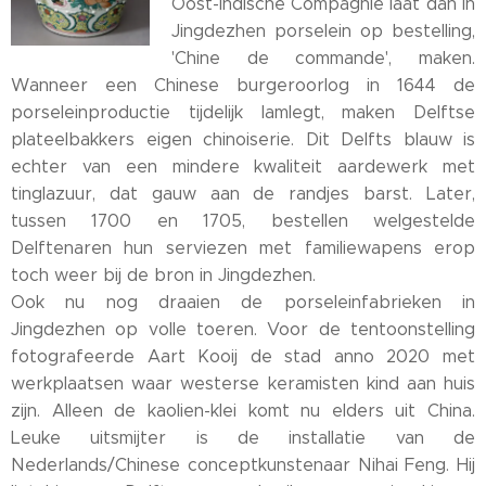
Oost-Indische Compagnie laat dan in
Jingdezhen porselein op bestelling,
'Chine de commande', maken.
Wanneer een Chinese burgeroorlog in 1644 de
porseleinproductie tijdelijk lamlegt, maken Delftse
plateelbakkers eigen chinoiserie. Dit Delfts blauw is
echter van een mindere kwaliteit aardewerk met
tinglazuur, dat gauw aan de randjes barst. Later,
tussen 1700 en 1705, bestellen welgestelde
Delftenaren hun serviezen met familiewapens erop
toch weer bij de bron in Jingdezhen.
Ook nu nog draaien de porseleinfabrieken in
Jingdezhen op volle toeren. Voor de tentoonstelling
fotografeerde Aart Kooij de stad anno 2020 met
werkplaatsen waar westerse keramisten kind aan huis
zijn. Alleen de kaolien-klei komt nu elders uit China.
Leuke uitsmijter is de installatie van de
Nederlands/Chinese conceptkunstenaar Nihai Feng. Hij