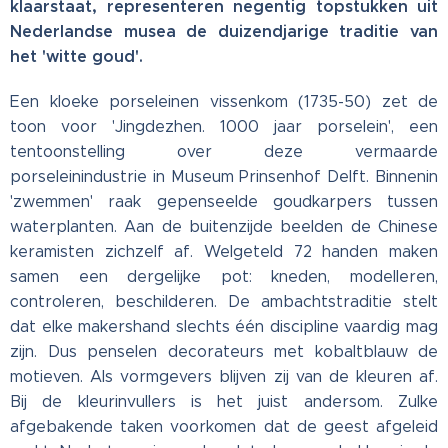
klaarstaat, representeren negentig topstukken uit
Nederlandse musea de duizendjarige traditie van
het 'witte goud'.
Een kloeke porseleinen vissenkom (1735-50) zet de
toon voor 'Jingdezhen. 1000 jaar porselein', een
tentoonstelling over deze vermaarde
porseleinindustrie in Museum Prinsenhof Delft. Binnenin
'zwemmen' raak gepenseelde goudkarpers tussen
waterplanten. Aan de buitenzijde beelden de Chinese
keramisten zichzelf af. Welgeteld 72 handen maken
samen een dergelijke pot: kneden, modelleren,
controleren, beschilderen. De ambachtstraditie stelt
dat elke makershand slechts één discipline vaardig mag
zijn. Dus penselen decorateurs met kobaltblauw de
motieven. Als vormgevers blijven zij van de kleuren af.
Bij de kleurinvullers is het juist andersom. Zulke
afgebakende taken voorkomen dat de geest afgeleid