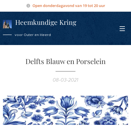
Open donderdagavond van 19 tot 20 uur
Heemkundige Kring
Overmere
voor Outer en Heerd
Delfts Blauw en Porselein
08-03-2021