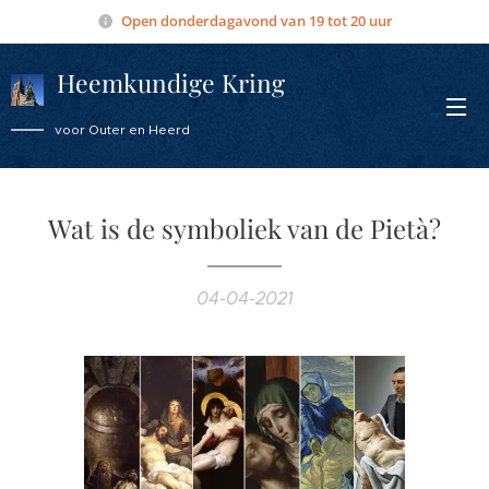
Open donderdagavond van 19 tot 20 uur
Heemkundige Kring
Overmere
voor Outer en Heerd
Wat is de symboliek van de Pietà?
04-04-2021