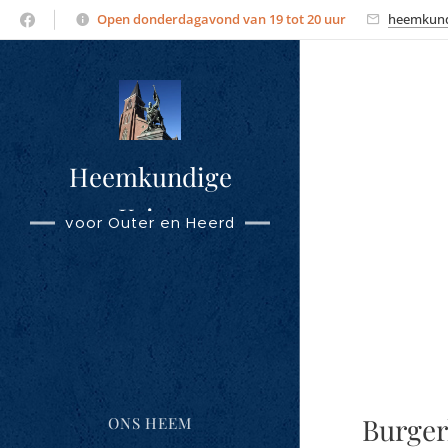
Open donderdagavond van 19 tot 20 uur
heemkund
Heemkundige
Kring
voor Outer en Heerd
Overmere
Burger
ONS HEEM