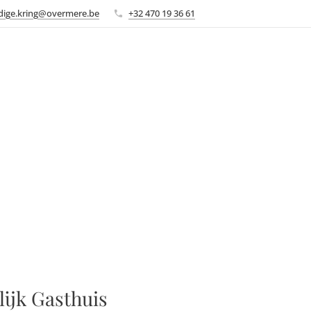
ige.kring@overmere.be
+32 470 19 36 61
lijk Gasthuis