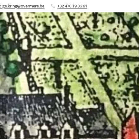
ige.kring@overmere.be
+32 470 19 36 61