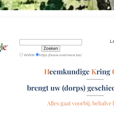
L
WWW
https://www.overmere.be/
H
eemkundige
K
ring
brengt uw
(dorps) geschied
Alles gaat voorbij, behalve