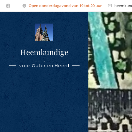
Open donderdagavond van 19 tot 20 uur
heemkund
Heemkundige
Kring
voor Outer en Heerd
Overmere