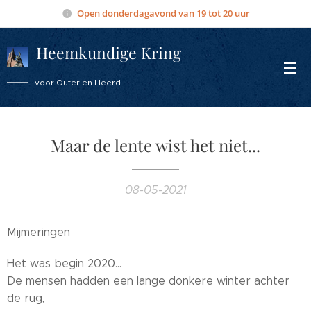
Open donderdagavond van 19 tot 20 uur
Heemkundige Kring
Overmere
voor Outer en Heerd
Maar de lente wist het niet...
08-05-2021
Mijmeringen
Het was begin 2020...
De mensen hadden een lange donkere winter achter
de rug,