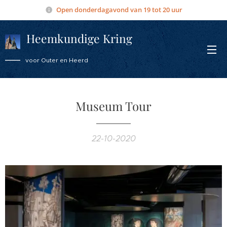
Open donderdagavond van 19 tot 20 uur
Heemkundige Kring
Overmere
voor Outer en Heerd
Museum Tour
22-10-2020