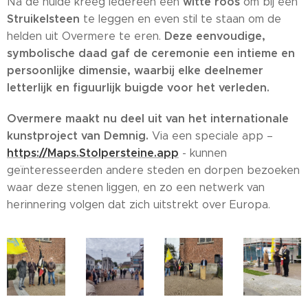
witte roos
Na de hulde kreeg iedereen een
om bij een
Struikelsteen
te leggen en even stil te staan om de
Deze eenvoudige,
helden uit Overmere te eren.
symbolische daad gaf de ceremonie een intieme en
persoonlijke dimensie, waarbij elke deelnemer
letterlijk en figuurlijk buigde voor het verleden.
Overmere maakt nu deel uit van het internationale
kunstproject van Demnig.
Via een speciale app –
https://Maps.Stolpersteine.app
- kunnen
geïnteresseerden andere steden en dorpen bezoeken
waar deze stenen liggen, en zo een netwerk van
herinnering volgen dat zich uitstrekt over Europa.