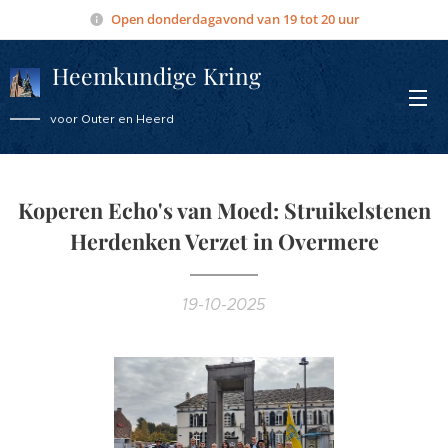
Open donderdagavond van 19 tot 20 uur
Heemkundige Kring
Overmere
voor Outer en Heerd
Koperen Echo's van
Moed:
Struikelstenen
Herdenken Verzet in Overmere
19-10-2025