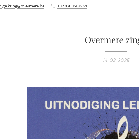
ige.kring@overmere.be
+32 470 19 36 61
Overmere zin
14-03-2025