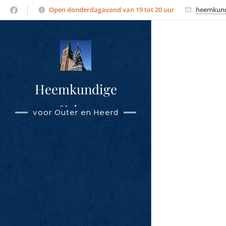
Open donderdagavond van 19 tot 20 uur
heemkund
Heemkundige
Kring
voor Outer en Heerd
Overmere