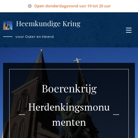
Open donderdagavond van 19 tot 20 uur
Heemkundige Kring
Overmere
voor Outer en Heerd
Boerenkrijg
Herdenkingsmonu
menten