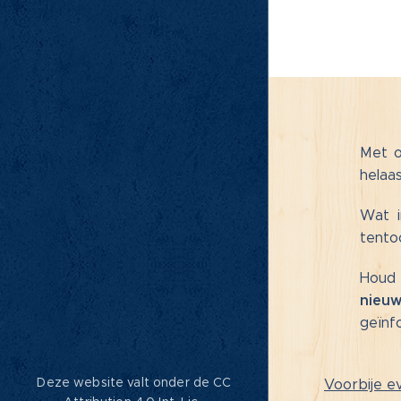
Met o
helaas
Wat i
tento
Houd 
nieuw
geïnf
Deze website valt onder de CC
Voorbije 