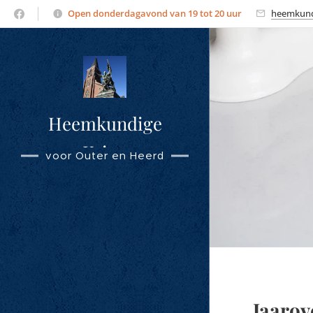
Open donderdagavond van 19 tot 20 uur
heemkund
Heemkundige
Kring
voor Outer en Heerd
Overmere
Jaarov