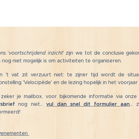
ns '
voortschrijdend inzicht
' zijn we tot de conclusie ge
 nog niet mogelijk is om activiteiten te organiseren.
n 't vat zit verzuurt niet: te zijner tijd wordt de si
onstelling 'Velocipède' en de lezing hopelijk in het voorj
zeker je mailbox, voor bijkomende informatie via onze 
sbrief
vul dan snel dit formulier aan
nog niet...
...
ormeerd!
evenementen