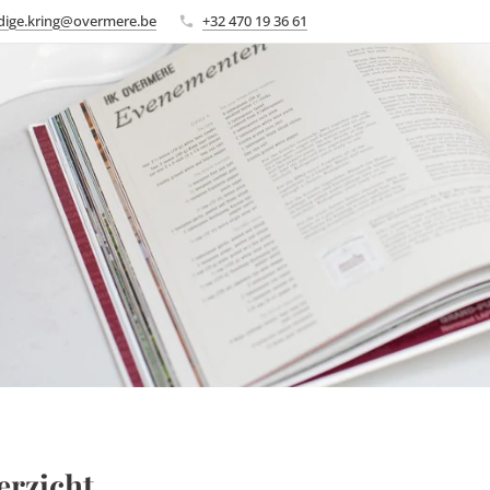
ige.kring@overmere.be
+32 470 19 36 61
erzicht