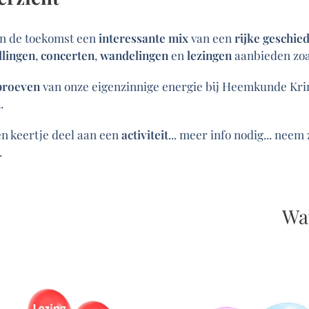
 in de toekomst een
interessante mix
van een
rijke geschie
llingen
,
concerten
,
wandelingen
en
lezingen
aanbieden zoa
proeven
van onze eigenzinnige energie bij Heemkunde Kr
n
.
n keertje deel aan een
activiteit
... meer info nodig... nee
.
Wat